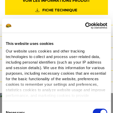
VOIR LES INFORMATIONS PRODUIT
FICHE TECHNIQUE
Avantage
Nutritionnelles
This website uses cookies
Our website uses cookies and other tracking
Ingrédients
technologies to collect and process user-related data,
including personal identifiers (such as your IP address
Poids / Transport
and session details). We use this information for various
purposes, including necessary cookies that are essential
Modes de cuisson
for the basic functionality of the website, preferences
cookies to remember your settings and preferences,
Certifications
statistics cookies to analyze website usage and improve
performance, and marketing cookies to provide
personalized content and advertising.
Consent
By clicking 'Allow all cookies', you consent to the use of
Necessary
Selection