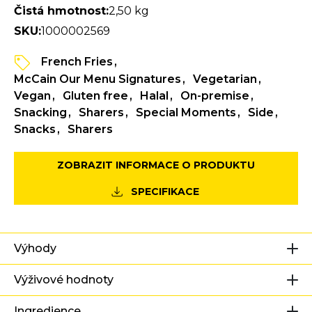
Čistá hmotnost:
2,50 kg
SKU:
1000002569
French Fries
McCain Our Menu Signatures
Vegetarian
Vegan
Gluten free
Halal
On-premise
Snacking
Sharers
Special Moments
Side
Snacks
Sharers
ZOBRAZIT INFORMACE O PRODUKTU
SPECIFIKACE
Výhody
Výživové hodnoty
Ingredience