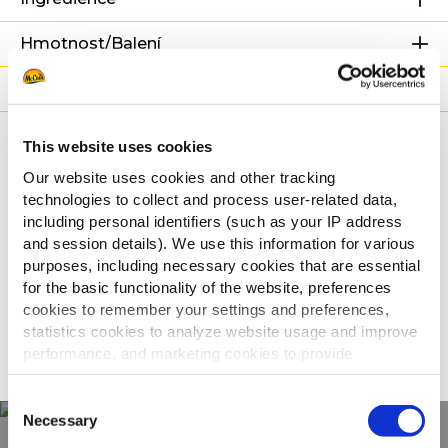
Hmotnost/Balení
Příprava
Tvrzení
This website uses cookies
Our website uses cookies and other tracking
Související recepty
technologies to collect and process user-related data,
including personal identifiers (such as your IP address
and session details). We use this information for various
purposes, including necessary cookies that are essential
for the basic functionality of the website, preferences
Loaded Tofu Fries
cookies to remember your settings and preferences,
statistics cookies to analyze website usage and improve
ZOBRAZIT VŠECHNY RECEPTY
performance, and marketing cookies to provide
personalized content and advertising.
Consent
By clicking 'Allow all cookies', you consent to the use of
Necessary
Selection
all cookies. If you'd like to customize your preferences,