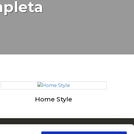
pleta
Home Style
Cain en Europa