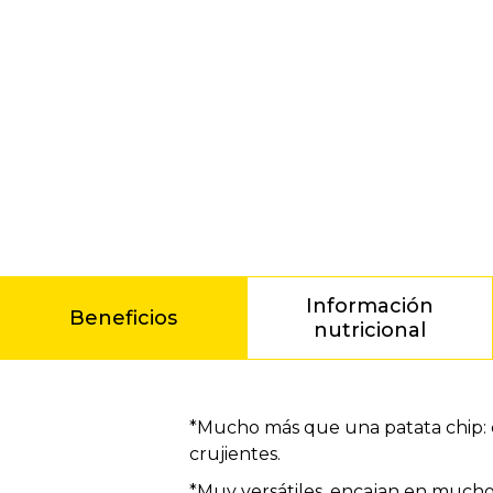
Información
Beneficios
nutricional
Beneficios
*Mucho más que una patata chip: co
crujientes.
*Muy versátiles, encajan en muc