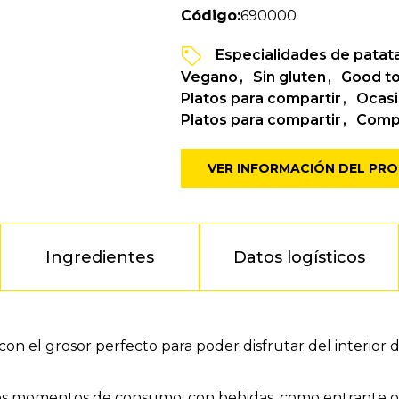
Código:
690000
Especialidades de patat
Vegano
Sin gluten
Good t
Platos para compartir
Ocasi
Platos para compartir
Comp
VER INFORMACIÓN DEL PR
Ingredientes
Datos logísticos
n el grosor perfecto para poder disfrutar del interior d
hos momentos de consumo, con bebidas, como entrante