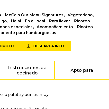
a
McCain Our Menu Signatures
Vegetariano
o go
Halal
En el local
Para llevar
Picoteo
ones especiales
Acompañamiento
Picoteo
onente para hamburguesas
ODUCTO
DESCARGA INFO
Instrucciones de
Apto para
cocinado
e la patata y aún así muy
 o como acompañamiento.