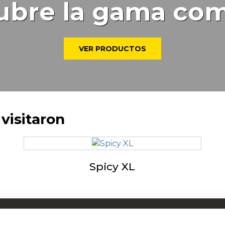
ubre la gama com
VER PRODUCTOS
visitaron
Spicy XL
rca de McCain
Mc