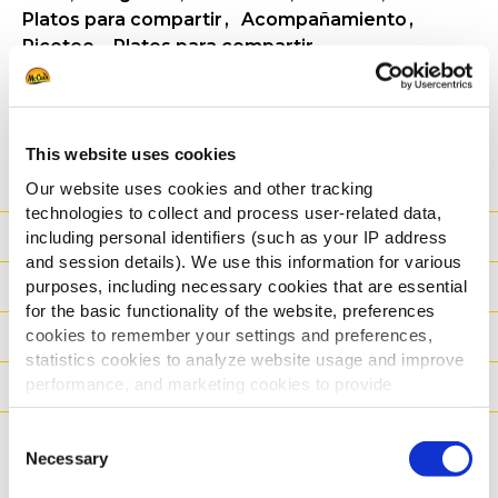
Platos para compartir
Acompañamiento
Picoteo
Platos para compartir
VER INFORMACIÓN DEL PRODUCTO
DESCARGA INFO
This website uses cookies
Our website uses cookies and other tracking
technologies to collect and process user-related data,
Información nutricional
including personal identifiers (such as your IP address
and session details). We use this information for various
Ingredientes
purposes, including necessary cookies that are essential
for the basic functionality of the website, preferences
cookies to remember your settings and preferences,
Datos logísticos
statistics cookies to analyze website usage and improve
performance, and marketing cookies to provide
Instrucciones de cocinado
personalized content and advertising.
Consent
Apto para
By clicking 'Allow all cookies', you consent to the use of
Necessary
Selection
all cookies. If you'd like to customize your preferences,