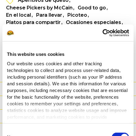
Aperitivos de queso
Cheese Pickers by McCain
Good to go
En el local
Para llevar
Picoteo
Platos para compartir
Ocasiones especiales
Picoteo
Platos para compartir
Componente para hamburguesas
VER INFORMACIÓN DEL PRODUCTO
This website uses cookies
Our website uses cookies and other tracking
DESCARGA INFO
technologies to collect and process user-related data,
including personal identifiers (such as your IP address
and session details). We use this information for various
Información nutricional
purposes, including necessary cookies that are essential
for the basic functionality of the website, preferences
Ingredientes
cookies to remember your settings and preferences,
statistics cookies to analyze website usage and improve
Datos logísticos
performance, and marketing cookies to provide
personalized content and advertising.
Instrucciones de cocinado
Consent