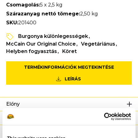
Csomagolás:
5 x 2,5 kg
Szárazanyag nettó tömege:
2,50 kg
SKU:
201400
Burgonya különlegességek
McCain Our Original Choice
Vegetáriánus
Helyben fogyasztás
Köret
TERMÉKINFORMÁCIÓK MEGTEKINTÉSE
LEÍRÁS
Előny
Tápanyag-információ
Összetevők