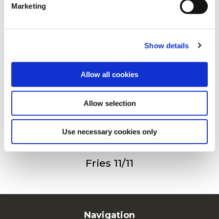
Marketing
For additional information, you can view our
Global
Privacy Policy
and
Cookie Policy
.
Steakhouse Fries
Show details
Allow all cookies
Crinkle Fries
Allow selection
Use necessary cookies only
Fries 11/11
Navigation