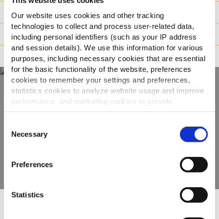
This website uses cookies
Súly / Méret
Our website uses cookies and other tracking
technologies to collect and process user-related data,
Elkészítési javaslat
including personal identifiers (such as your IP address
and session details). We use this information for various
Állítások
purposes, including necessary cookies that are essential
for the basic functionality of the website, preferences
cookies to remember your settings and preferences,
statistics cookies to analyze website usage and improve
Fedezze fel teljes
performance, and marketing cookies to provide
personalized content and advertising.
kínálatunkat
Consent
By clicking 'Allow all cookies', you consent to the use of
Necessary
Selection
all cookies. If you'd like to customize your preferences,
TERMÉKEK MEGTEKINTÉSE
you can do so by clicking the options below and selecting
Preferences
'Allow selection.'
To learn more about our cookies, click on "Show details."
Statistics
You can withdraw or modify your consent at any time by
clicking on the "Cookies" link in the footer of the page.
Mások ezeket is megnézték