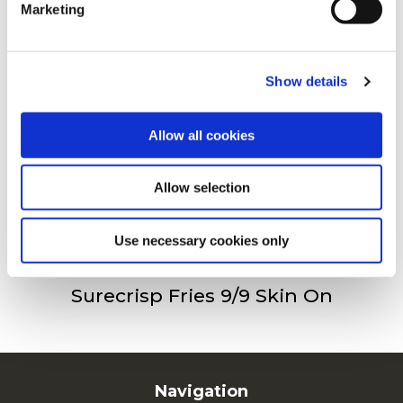
Marketing
For additional information, you can view our
Global
Privacy Policy
and
Cookie Policy
.
Surecrisp Fries 9/9
Show details
Allow all cookies
Surecrisp Fries 6/6 Skin On
Allow selection
Use necessary cookies only
Surecrisp Fries 9/9 Skin On
Navigation