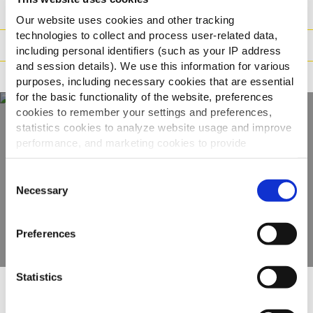
Súly / Méret
Our website uses cookies and other tracking
technologies to collect and process user-related data,
Elkészítési javaslat
including personal identifiers (such as your IP address
and session details). We use this information for various
Állítások
purposes, including necessary cookies that are essential
for the basic functionality of the website, preferences
cookies to remember your settings and preferences,
statistics cookies to analyze website usage and improve
Fedezze fel teljes
performance, and marketing cookies to provide
personalized content and advertising.
kínálatunkat
Consent
By clicking 'Allow all cookies', you consent to the use of
Necessary
Selection
all cookies. If you'd like to customize your preferences,
TERMÉKEK MEGTEKINTÉSE
you can do so by clicking the options below and selecting
Preferences
'Allow selection.'
To learn more about our cookies, click on "Show details."
Statistics
You can withdraw or modify your consent at any time by
clicking on the "Cookies" link in the footer of the page.
Mások ezeket is megnézték