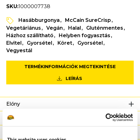
SKU:
1000007738
Hasábburgonya
McCain SureCrisp
Vegetáriánus
Vegán
Halal
Gluténmentes
Házhoz szállítható
Helyben fogyasztás
Elvitel
Gyorsétel
Köret
Gyorsétel
Vegyestál
TERMÉKINFORMÁCIÓK MEGTEKINTÉSE
LEÍRÁS
Előny
Tápanyag-információ
Összetevők
This website uses cookies