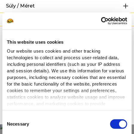
Súly / Méret
Elkészítési javaslat
Állítások
This website uses cookies
Kapcsolódó
Our website uses cookies and other tracking
technologies to collect and process user-related data,
receptek
including personal identifiers (such as your IP address
and session details). We use this information for various
purposes, including necessary cookies that are essential
for the basic functionality of the website, preferences
cookies to remember your settings and preferences,
Hamburger BBQ-szósszal
statistics cookies to analyze website usage and improve
performance, and marketing cookies to provide
ÖSSZES MEGJELENÍTÉSE
personalized content and advertising.
Consent
By clicking 'Allow all cookies', you consent to the use of
Necessary
Selection
all cookies. If you'd like to customize your preferences,