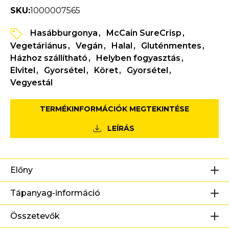
SKU:
1000007565
Hasábburgonya
McCain SureCrisp
Vegetáriánus
Vegán
Halal
Gluténmentes
Házhoz szállítható
Helyben fogyasztás
Elvitel
Gyorsétel
Köret
Gyorsétel
Vegyestál
TERMÉKINFORMÁCIÓK MEGTEKINTÉSE
LEÍRÁS
Előny
Tápanyag-információ
Összetevők