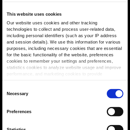
Crunchy Petals
This website uses cookies
Our website uses cookies and other tracking
Agrémentez donc votre menu avec les Crunchy
technologies to collect and process user-related data,
Petals, de délicieuses tranches de pomme de terre
including personal identifiers (such as your IP address
salées en forme de S avec la peau et une couche
and session details). We use this information for various
croquante. Précuites et surgelées.
purposes, including necessary cookies that are essential
for the basic functionality of the website, preferences
cookies to remember your settings and preferences,
statistics cookies to analyze website usage and improve
performance, and marketing cookies to provide
personalized content and advertising.
Consent
By clicking 'Allow all cookies', you consent to the use of
Necessary
Selection
all cookies. If you'd like to customize your preferences,
you can do so by clicking the options below and selecting
Preferences
'Allow selection.'
To learn more about our cookies, click on "Show details."
Statistics