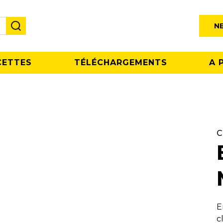
N
CETTES
TÉLÉCHARGEMENTS
A 
C
E
c