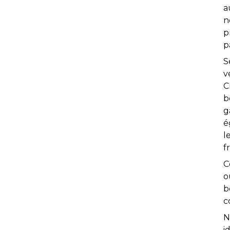
a
n
p
p
S
v
C
b
g
é
l
fr
C
o
b
c
N
i