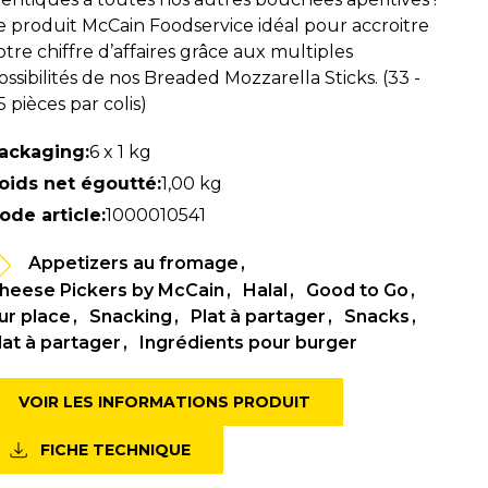
e produit McCain Foodservice idéal pour accroitre
otre chiffre d’affaires grâce aux multiples
ossibilités de nos Breaded Mozzarella Sticks. (33 -
5 pièces par colis)
ackaging:
6 x 1 kg
oids net égoutté:
1,00 kg
ode article:
1000010541
Appetizers au fromage
heese Pickers by McCain
Halal
Good to Go
ur place
Snacking
Plat à partager
Snacks
lat à partager
Ingrédients pour burger
VOIR LES INFORMATIONS PRODUIT
FICHE TECHNIQUE