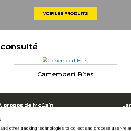
VOIR LES PRODUITS
 consulté
Camembert Bites
A propos de McCain
La
Offres d'emploi
F
s
FAQ
Mc
nd other tracking technologies to collect and process user-rela