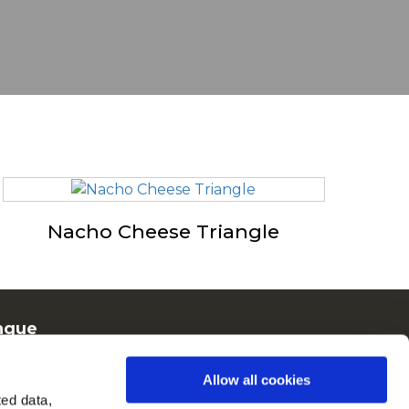
Nacho Cheese Triangle
ngue
rench
Allow all cookies
Cain en Europe
ted data,