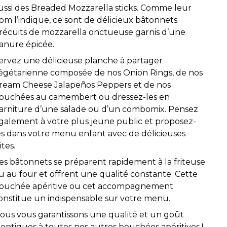
ussi des Breaded Mozzarella sticks. Comme leur
om l’indique, ce sont de délicieux bâtonnets
récuits de mozzarella onctueuse garnis d’une
anure épicée.
ervez une délicieuse planche à partager
égétarienne composée de nos Onion Rings, de nos
ream Cheese Jalapeños Peppers et de nos
ouchées au camembert ou dressez-les en
arniture d’une salade ou d’un combomix. Pensez
galement à votre plus jeune public et proposez-
es dans votre menu enfant avec de délicieuses
ites.
es bâtonnets se préparent rapidement à la friteuse
u au four et offrent une qualité constante. Cette
ouchée apéritive ou cet accompagnement
onstitue un indispensable sur votre menu.
ous vous garantissons une qualité et un goût
dentiques à toutes nos autres bouchées apéritives !