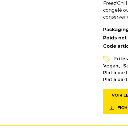
Freez'Chill
congelé ou
conserver 
Packaging
Poids net
Code artic
Frite
Vegan
S
Plat à par
Plat à par
VOIR L
FIC