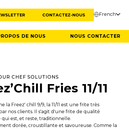
French
EWSLETTER
CONTACTEZ-NOUS
PROPOS DE NOUS
NOUS CONTACTER
OUR CHEF SOLUTIONS
z’Chill Fries 11/11
la Freez' chill 9/9, la 11/11 est une frite très
ar nos clients. Il s'agit d'une frite de qualité
qui est, et reste, traditionnelle.
ment dorée, croustillante et savoureuse. Comme la