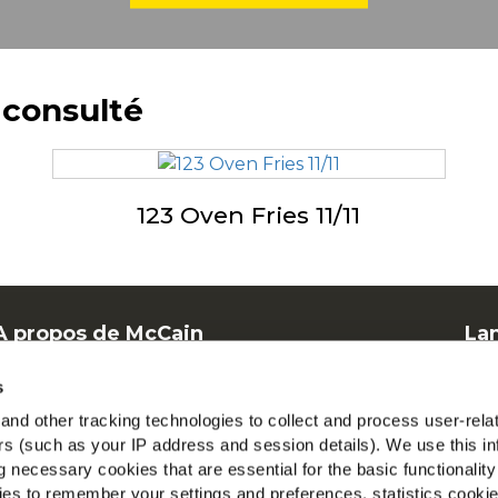
 consulté
123 Oven Fries 11/11
A propos de McCain
La
Offres d'emploi
F
s
FAQ
Mc
nd other tracking technologies to collect and process user-rela
ers (such as your IP address and session details). We use this in
V
 necessary cookies that are essential for the basic functionality
es to remember your settings and preferences, statistics cooki