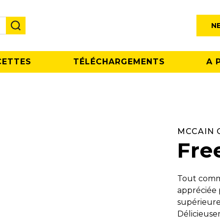
N
CETTES
TÉLÉCHARGEMENTS
A 
MCCAIN 
Free
Tout comme 
appréciée p
supérieure 
Délicieuse