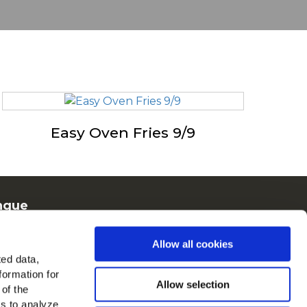
Easy Oven Fries 9/9
ngue
rench
Allow all cookies
Cain en Europe
ted data,
formation for
oir tous les pays
Allow selection
 of the
es to analyze