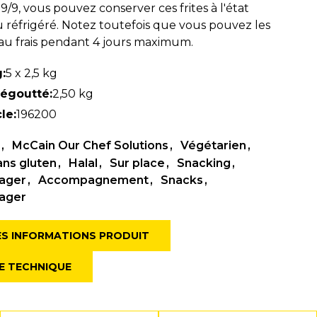
 9/9, vous pouvez conserver ces frites à l'état
 réfrigéré. Notez toutefois que vous pouvez les
au frais pendant 4 jours maximum.
:
5 x 2,5 kg
 égoutté:
2,50 kg
le:
196200
s
McCain Our Chef Solutions
Végétarien
ans gluten
Halal
Sur place
Snacking
tager
Accompagnement
Snacks
tager
ES INFORMATIONS PRODUIT
HE TECHNIQUE