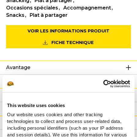
Snacking
Plat à partager
Occasions spéciales
Accompagnement
Snacks
Plat à partager
VOIR LES INFORMATIONS PRODUIT
FICHE TECHNIQUE
Avantage
Nutritionnelles
Ingrédients
This website uses cookies
Poids / Transport
Our website uses cookies and other tracking
technologies to collect and process user-related data,
Modes de cuisson
including personal identifiers (such as your IP address
and session details). We use this information for various
Certifications