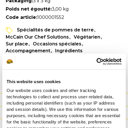
Packaging:
3 x 3 kg
Poids net égoutté:
3,00 kg
Code article:
1000001552
Spécialités de pommes de terre
McCain Our Chef Solutions
Végétarien
Sur place
Occasions spéciales
Accompagnement
Ingrédients
VOIR LES INFORMATIONS PRODUIT
FICHE TECHNIQUE
This website uses cookies
Our website uses cookies and other tracking
technologies to collect and process user-related data,
Avantage
including personal identifiers (such as your IP address
and session details). We use this information for various
Nutritionnelles
purposes, including necessary cookies that are essential
for the basic functionality of the website, preferences
Ingrédients
cookies to remember your settings and preferences,