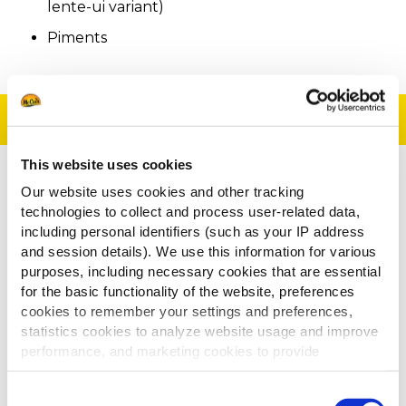
lente-ui variant)
Piments
Préparation
This website uses cookies
Préparez la base :
Our website uses cookies and other tracking
technologies to collect and process user-related data,
Faites cuire les Sweet Corn Tots selon les
including personal identifiers (such as your IP address
instructions sur l’emballage.
and session details). We use this information for various
Faites revenir le bacon coupé en petits
purposes, including necessary cookies that are essential
for the basic functionality of the website, preferences
morceaux jusqu’à ce qu’il soit croustillant.
cookies to remember your settings and preferences,
Hachez finement les piments.Assemblage
statistics cookies to analyze website usage and improve
:Répartissez le fromage cheddar, le bacon et la
performance, and marketing cookies to provide
ciboule sur les Sweet Corn Tots encore
personalized content and advertising.
chauds.
Consent