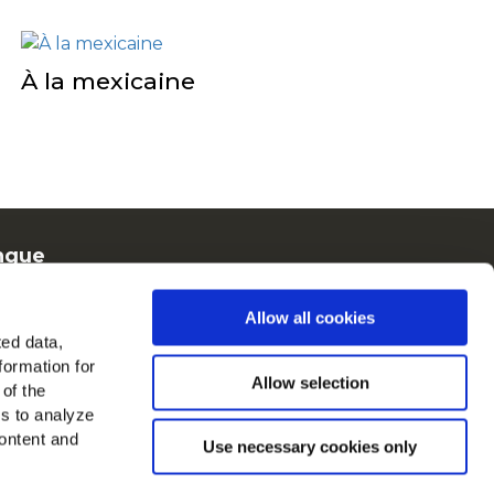
À la mexicaine
ngue
rench
Allow all cookies
Cain en Europe
ted data,
formation for
oir tous les pays
Allow selection
 of the
es to analyze
ouvez-nous sur
ontent and
Use necessary cookies only