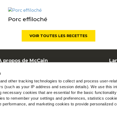
Porc effiloché
VOIR TOUTES LES RECETTES
A propos de McCain
La
Offres d'emploi
F
s
FAQ
Mc
nd other tracking technologies to collect and process user-rela
ers (such as your IP address and session details). We use this in
V
 necessary cookies that are essential for the basic functionality
es to remember your settings and preferences, statistics cooki
Tr
 performance, and marketing cookies to provide personalized c