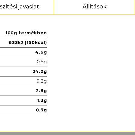
szítési javaslat
Állítások
100g termékben
633kJ (150kcal)
4.6g
0.5g
24.0g
0.2g
2.6g
1.3g
0.7g