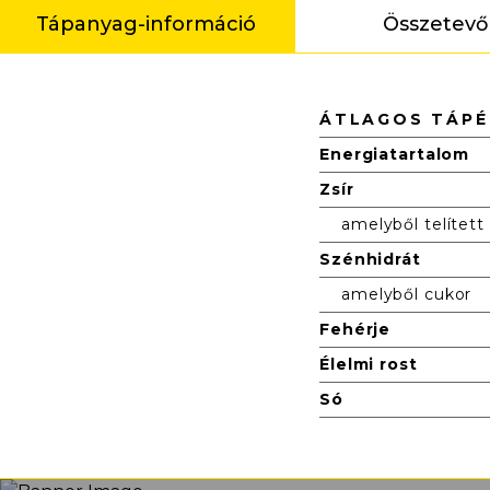
Tápanyag-információ
Összetevő
Tápanyag-információ
ÁTLAGOS TÁPÉ
Energiatartalom
Zsír
amelyből telített
Szénhidrát
amelyből cukor
Fehérje
Élelmi rost
Só