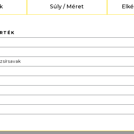
k
Súly / Méret
Elké
RTÉK
 zsírsavak