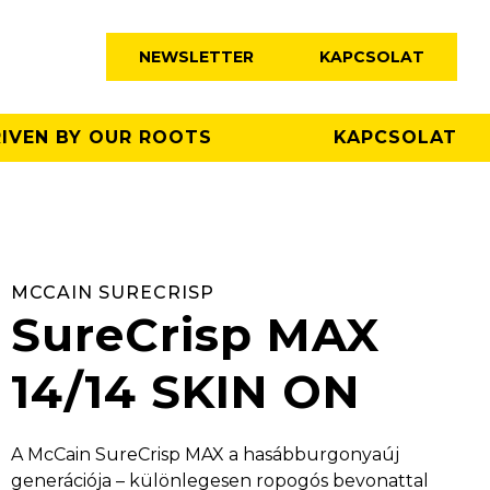
NEWSLETTER
KAPCSOLAT
IVEN BY OUR ROOTS
KAPCSOLAT
MCCAIN SURECRISP
SureCrisp MAX
14/14 SKIN ON
A McCain SureCrisp MAX a hasábburgonyaúj
generációja – különlegesen ropogós bevonattal