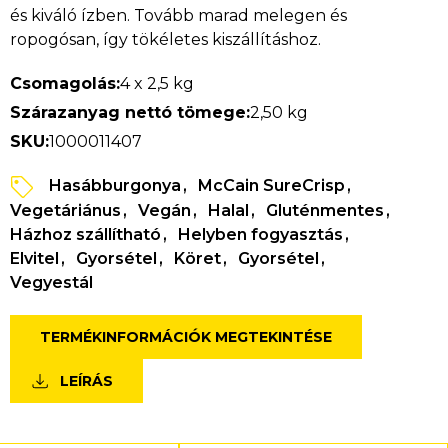
és kiváló ízben. Tovább marad melegen és
ropogósan, így tökéletes kiszállításhoz.
Csomagolás:
4 x 2,5 kg
Szárazanyag nettó tömege:
2,50 kg
SKU:
1000011407
Hasábburgonya
McCain SureCrisp
Vegetáriánus
Vegán
Halal
Gluténmentes
Házhoz szállítható
Helyben fogyasztás
Elvitel
Gyorsétel
Köret
Gyorsétel
Vegyestál
TERMÉKINFORMÁCIÓK MEGTEKINTÉSE
LEÍRÁS